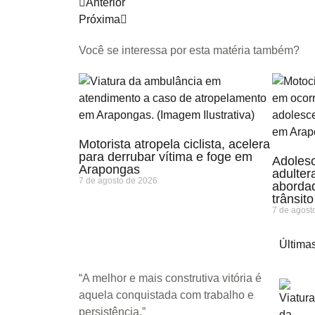
Anterior
Próxima
Você se interessa por esta matéria também?
Motorista atropela ciclista, acelera
para derrubar vítima e foge em
Adolesc
Arapongas
adulte
7 de agosto de 2026
abordad
trânsito
7 de agost
Últimas
“A melhor e mais construtiva vitória é
aquela conquistada com trabalho e
persistência.”