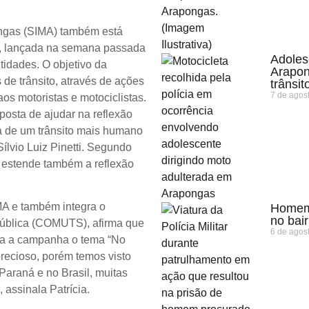
ongas (SIMA) também está
, lançada na semana passada
Adoles
ntidades. O objetivo da
Arapon
e trânsito, através de ações
trânsit
7 de agos
os motoristas e motociclistas.
osta de ajudar na reflexão
a de um trânsito mais humano
Sílvio Luiz Pinetti. Segundo
ue estende também a reflexão
MA e também integra o
Homem 
no bai
Pública (COMUTS), afirma que
6 de agos
ara a campanha o tema “No
 precioso, porém temos visto
Paraná e no Brasil, muitas
 assinala Patrícia.