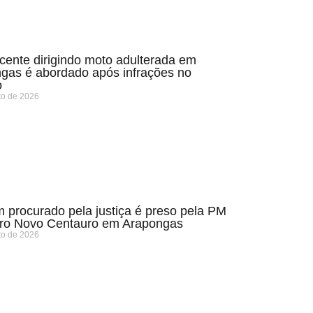
cente dirigindo moto adulterada em
gas é abordado após infrações no
o
to de 2026
procurado pela justiça é preso pela PM
rro Novo Centauro em Arapongas
to de 2026