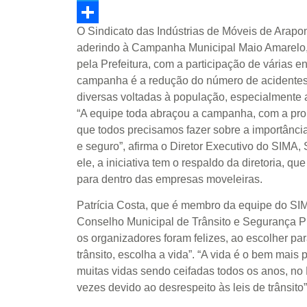
Twitter
O Sindicato das Indústrias de Móveis de Arap
Share
aderindo à Campanha Municipal Maio Amarelo
pela Prefeitura, com a participação de várias e
campanha é a redução do número de acidentes d
diversas voltadas à população, especialmente a
“A equipe toda abraçou a campanha, com a prop
que todos precisamos fazer sobre a importânci
e seguro”, afirma o Diretor Executivo do SIMA, 
ele, a iniciativa tem o respaldo da diretoria, q
para dentro das empresas moveleiras.
Patrícia Costa, que é membro da equipe do SI
Conselho Municipal de Trânsito e Segurança 
os organizadores foram felizes, ao escolher p
trânsito, escolha a vida”. “A vida é o bem mais
muitas vidas sendo ceifadas todos os anos, no 
vezes devido ao desrespeito às leis de trânsito”,