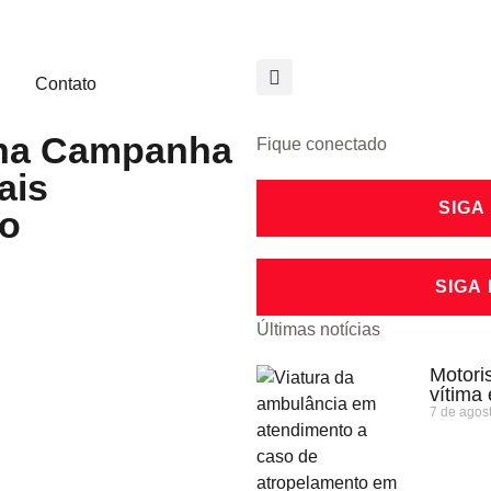
Contato
 na Campanha
Fique conectado
ais
SIGA
to
SIGA
Últimas notícias
Motoris
vítima
7 de agos