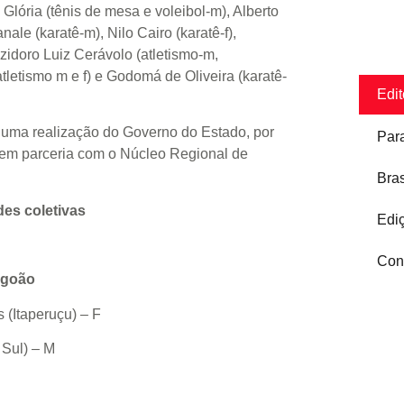
Glória (tênis de mesa e voleibol-m), Alberto
ale (karatê-m), Nilo Cairo (karatê-f),
 Izidoro Luiz Cerávolo (atletismo-m,
tletismo m e f) e Godomá de Oliveira (karatê-
Edit
 uma realização do Governo do Estado, por
Par
 em parceria com o Núcleo Regional de
Bras
es coletivas
Edi
Con
agoão
(Itaperuçu) – F
Sul) – M