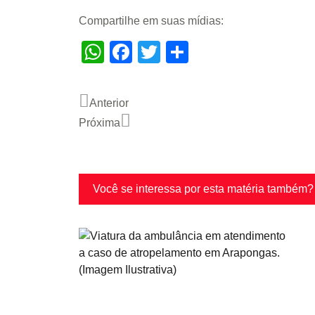
Compartilhe em suas mídias:
WhatsApp
Facebook
Twitter
Share
Anterior
Próxima
Você se interessa por esta matéria também?