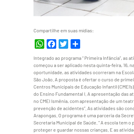
Compartilhe em suas mídias:
WhatsApp
Facebook
Twitter
Share
Integrado ao programa “ Primeira Infância”, as a
começou a ser aplicado nesta quinta-feira, 16, 
oportunidade, as atividades ocorreram na Escola
São João. A proposta é ofertar o curso de prime
Centros Municipais de Educação Infantil (CMEI’s)
do Ensino Fundamental I. A apresentação das ativ
no CMEI Ismênia, com apresentação de um teatro
prevenção de acidentes”. As atividades são con
Arapongas. O programa é uma parceria da Secret
Secretaria Municipal de Saúde. “ A escola tem o
proteger e guardar nossas crianças. E as ativid