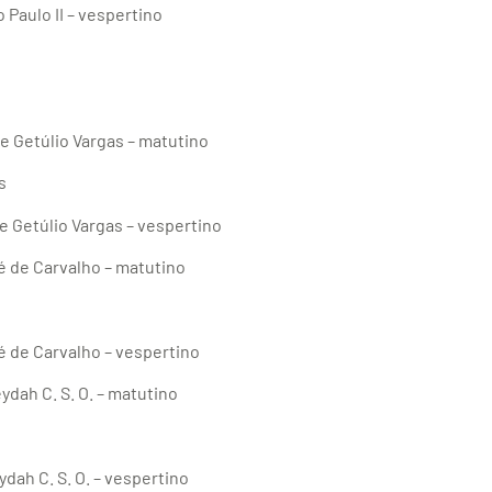
 Paulo II – vespertino
te Getúlio Vargas – matutino
s
e Getúlio Vargas – vespertino
sé de Carvalho – matutino
é de Carvalho – vespertino
ydah C. S. O. – matutino
ydah C. S. O. – vespertino