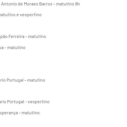
n. Antonio de Moraes Barros – matutino 8h
matutino e vespertino
mpão Ferreira – matutino
va – matutino
ário Portugal – matutino
ário Portugal – vespertino
Esperança – matutino