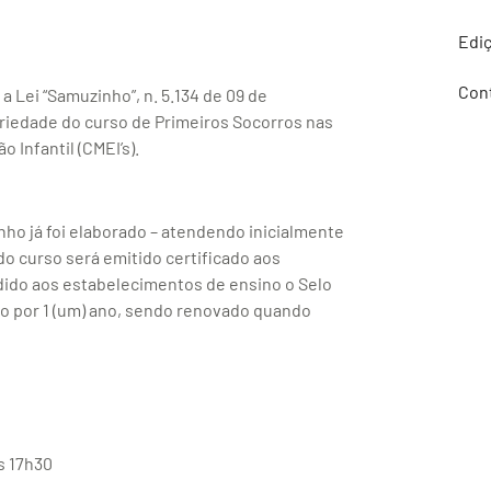
Edi
Con
a Lei “Samuzinho”, n. 5.134 de 09 de
riedade do curso de Primeiros Socorros nas
 Infantil (CMEI’s).
ho já foi elaborado – atendendo inicialmente
do curso será emitido certificado aos
edido aos estabelecimentos de ensino o Selo
do por 1 (um) ano, sendo renovado quando
s 17h30