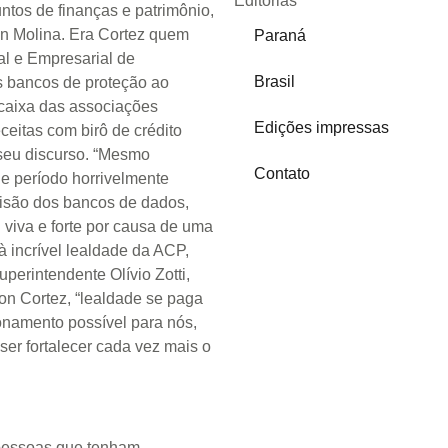
Editorias
ntos de finanças e patrimônio,
n Molina. Era Cortez quem
Paraná
l e Empresarial de
Brasil
 bancos de proteção ao
 caixa das associações
Edições impressas
ceitas com birô de crédito
seu discurso. “Mesmo
Contato
e período horrivelmente
visão dos bancos de dados,
viva e forte por causa de uma
à incrível lealdade da ACP,
perintendente Olívio Zotti,
on Cortez, “lealdade se paga
ionamento possível para nós,
er fortalecer cada vez mais o
pessoas que tenham