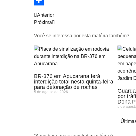
Twitter
Share
Anterior
Próxima
Você se interessa por esta matéria também?
BR-376 em Apucarana terá
interdição total nesta quinta-feira
para detonação de rochas
Guarda 
5 de agosto de 2026
por trá
Dona P
5 de agost
Últimas
“A melhor e mais construtiva vitória é