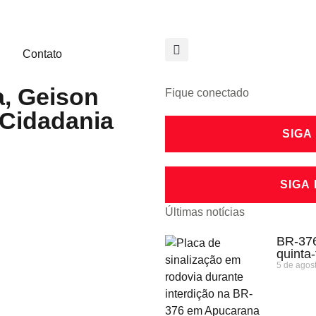
Contato
a, Geison
Fique conectado
o Cidadania
SIGA
SIGA
Últimas notícias
BR-376
quinta
5 de agos