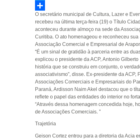
Twitter
O secretário municipal de Cultura, Lazer e Even
Share
recebeu na última terça-feira (19) o Título Cid
aconteceu durante almoço na sede da Associa
Curitiba. O ato homenageou e reconheceu sua 
Associação Comercial e Empresarial de Arapo
“É um sinal de gratidão à parceria entre as dua
explicou o presidente da ACP, Antonio Gilbert
história que se construiu em conjunto, o verdad
associativismo”, disse. Ex-presidente da ACP,
Associações Comerciais e Empresariais do Par
Paraná, Ardisson Naim Akel destacou que o tít
reflete o papel das entidades do interior no for
“Através dessa homenagem concedida hoje, h
de Associações Comerciais. ”
Trajetória
Geison Cortez entrou para a diretoria da Acia 