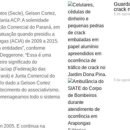
Guarda
crack 
tos (Secle), Geison Cortez,
5 de agos
adania ACP. A solenidade
ção Comercial do Paraná, em
atuação quando presidiu a
ngas (ACIA) de 2009 a 2015.
s entidades”, conforme
o Deggerone. “Essa é uma
eiro significado do
 Faciap (Federação das
aná) e Junta Comercial do
5 de agos
ulo dado a Geison Cortez
talecimento do associativismo.
omenageamos todo o sistema
em 2005. E continua na