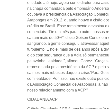
entidade até hoje, agora como diretor para assu
na chapa comandada pelo empresário Anderso
ocupava a presidência da Associação Comercia
Arapongas em 2012, quando houve a cisão dos
crédito no Brasil. Esse rompimento devastou o
comerciais. “De um mês para o outro, nossas re
caíram mais de 50%”, disse Geison Cortez em 
sangrando, a gente conseguiu atravessar aquel
turbulento. E hoje, mais de dez anos após a di
digo com segurança que a Acia só permaneceu 
palavrinha: lealdade.”, afirmou Cortez. “Graças 
representada pela presidência da ACP e pelo su
saímos mais robustos daquela crise.”Para Geis
com lealdade. Por isso, não existe outro posic
da Associação Comercial de Arapongas, a não s
nosso relacionamento com a ACP.”
CIDADANIA ACP
O título Cidadania ACP é uma homenagem “a 