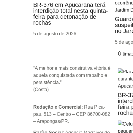
BR-376 em Apucarana terá
interdição total nesta quinta-
feira para detonação de
Guarda
rochas
suspeit
no Jar
5 de agosto de 2026
5 de ag
Últimas
“A melhor e mais construtiva vitória é
aquela conquistada com trabalho e
persistência.”
(Costa)
BR-37
interd
feira
Redação e Comercial:
Rua Pica-
rocha
pau, 513 – Centro – CEP 86700-082
– Arapongas/PR.
Razão Social:
Agencia Magaiver de