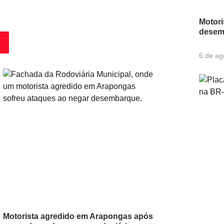
Motori
desem
6 de ag
Motorista agredido em Arapongas após