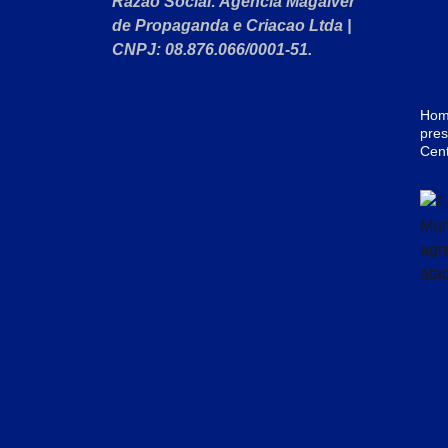
Razão Social:
Agencia Magaiver
de Propaganda e Criacao Ltda
|
CNPJ:
08.876.066/0001-51
.
Home
pres
Cen