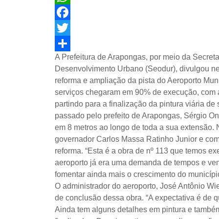
WhatsApp
Facebook
Twitter
A Prefeitura de Arapongas, por meio da Secreta
Share
Desenvolvimento Urbano (Seodur), divulgou nest
reforma e ampliação da pista do Aeroporto Munici
serviços chegaram em 90% de execução, com a 
partindo para a finalização da pintura viária d
passado pelo prefeito de Arapongas, Sérgio Onof
em 8 metros ao longo de toda a sua extensão.
governador Carlos Massa Ratinho Junior e comi
reforma. “Esta é a obra de nº 113 que temos e
aeroporto já era uma demanda de tempos e ve
fomentar ainda mais o crescimento do município”
O administrador do aeroporto, José Antônio W
de conclusão dessa obra. “A expectativa é de qu
Ainda tem alguns detalhes em pintura e também 