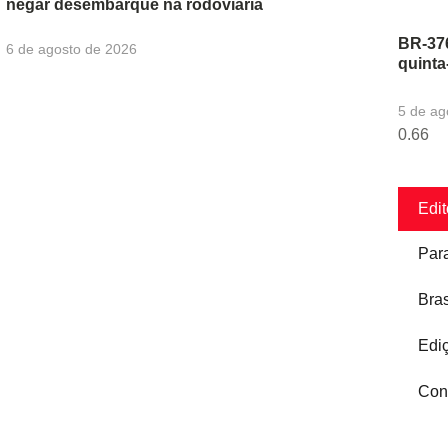
negar desembarque na rodoviária
BR-376
6 de agosto de 2026
quinta
5 de ag
Edit
Par
Bras
Edi
Con