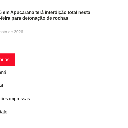
 em Apucarana terá interdição total nesta
-feira para detonação de rochas
osto de 2026
orias
aná
il
ções impressas
tato