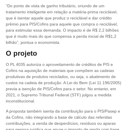
“Do ponto de vista de ganho tributário, oriundo de um
tratamento inteligente em relação a matéria-prima reciclável,
que é isentar aquele que produz o reciclável e dar crédito
prêmio para PIS/Cofins para aquele que compra o reciclável,
para estimular essa demanda. O impacto é de R$ 2,2 bilhões
que é muito mais do que compensa a perda inicial de R$1,2
bilhão”, pontua o economista.
O projeto
O PL 4035 autoriza o aproveitamento de créditos de PIS e
Cofins na aquisição de materiais que compõem as cadeias
produtivas de produtos reciclados, ou seja, o abatimento de
custos na cadeia de produção. A Lei do Bem (Lei 11.196/2005)
previa a isenção de PIS/Cofins para o setor. No entanto, em
2021, o Supremo Tribunal Federal (STF) julgou a medida
inconstitucional.
A proposta também isenta da contribuição para o PIS/Pasep e
da Cofins, não integrando a base de cálculo das referidas
contribuições, a venda de desperdícios, resíduos ou aparas
para pessoa jurídica que apure o imposto de renda com base