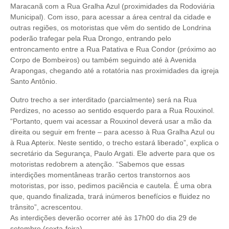
Maracanã com a Rua Gralha Azul (proximidades da Rodoviária
Municipal). Com isso, para acessar a área central da cidade e
outras regiões, os motoristas que vêm do sentido de Londrina
poderão trafegar pela Rua Drongo, entrando pelo
entroncamento entre a Rua Patativa e Rua Condor (próximo ao
Corpo de Bombeiros) ou também seguindo até à Avenida
Arapongas, chegando até a rotatória nas proximidades da igreja
Santo Antônio.
Outro trecho a ser interditado (parcialmente) será na Rua
Perdizes, no acesso ao sentido esquerdo para a Rua Rouxinol.
“Portanto, quem vai acessar a Rouxinol deverá usar a mão da
direita ou seguir em frente – para acesso à Rua Gralha Azul ou
à Rua Apterix. Neste sentido, o trecho estará liberado”, explica o
secretário da Segurança, Paulo Argati. Ele adverte para que os
motoristas redobrem a atenção. “Sabemos que essas
interdições momentâneas trarão certos transtornos aos
motoristas, por isso, pedimos paciência e cautela. É uma obra
que, quando finalizada, trará inúmeros benefícios e fluidez no
trânsito”, acrescentou.
As interdições deverão ocorrer até às 17h00 do dia 29 de
setembro (sexta-feira).