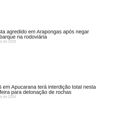
sta agredido em Arapongas após negar
arque na rodoviária
to de 2026
 em Apucarana terá interdição total nesta
-feira para detonação de rochas
to de 2026