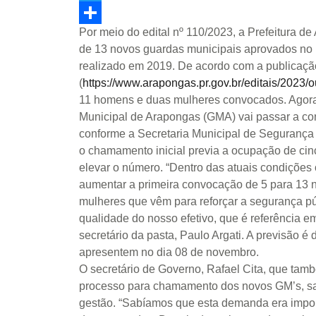
Twitter
Por meio do edital nº 110/2023, a Prefeitura d
Share
de 13 novos guardas municipais aprovados no 
realizado em 2019. De acordo com a publicação 
(
https://www.arapongas.pr.gov.br/editais/2023/
11 homens e duas mulheres convocados. Agora,
Municipal de Arapongas (GMA) vai passar a co
conforme a Secretaria Municipal de Segurança P
o chamamento inicial previa a ocupação de cin
elevar o número. “Dentro das atuais condiçõe
aumentar a primeira convocação de 5 para 13
mulheres que vêm para reforçar a segurança p
qualidade do nosso efetivo, que é referência e
secretário da pasta, Paulo Argati. A previsão 
apresentem no dia 08 de novembro.
O secretário de Governo, Rafael Cita, que ta
processo para chamamento dos novos GM’s, sal
gestão. “Sabíamos que esta demanda era impor