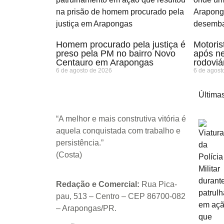
Homem procurado pela justiça é
Motoris
preso pela PM no bairro Novo
após n
Centauro em Arapongas
rodoviá
6 de agosto de 2026
6 de agost
Últimas
“A melhor e mais construtiva vitória é
aquela conquistada com trabalho e
persistência.”
(Costa)
Redação e Comercial:
Rua Pica-
pau, 513 – Centro – CEP 86700-082
– Arapongas/PR.