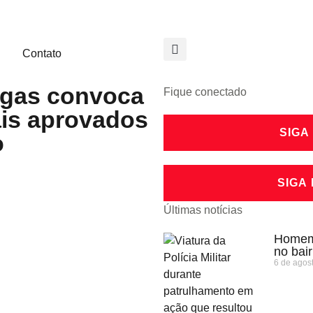
Contato
ngas convoca
Fique conectado
is aprovados
SIGA
o
SIGA
Últimas notícias
Homem 
no bai
6 de agos