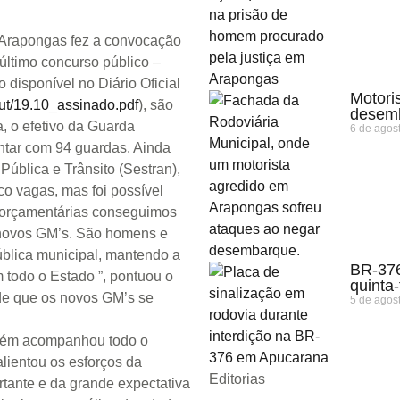
e Arapongas fez a convocação
último concurso público –
disponível no Diário Oficial
Motori
out/19.10_assinado.pdf
), são
desemb
 o efetivo da Guarda
6 de agos
ntar com 94 guardas. Ainda
ública e Trânsito (Sestran),
co vagas, mas foi possível
s orçamentárias conseguimos
 novos GM’s. São homens e
ública municipal, mantendo a
BR-376
m todo o Estado ”, pontuou o
quinta
é de que os novos GM’s se
5 de agos
mbém acompanhou todo o
ientou os esforços da
Editorias
tante e da grande expectativa