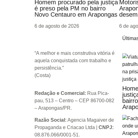
Homem procurado pela justiça
Motori
é preso pela PM no bairro
Arapon
Novo Centauro em Arapongas
desemb
6 de agosto de 2026
6 de ag
Últimas
“A melhor e mais construtiva vitória é
aquela conquistada com trabalho e
persistência.”
(Costa)
Home
Redação e Comercial:
Rua Pica-
justi
bairr
pau, 513 – Centro – CEP 86700-082
Arap
– Arapongas/PR.
Razão Social:
Agencia Magaiver de
Propaganda e Criacao Ltda
|
CNPJ:
08.876.066/0001-51
.