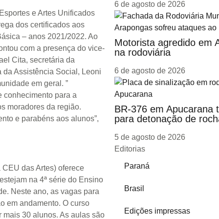
6 de agosto de 2026
 Esportes e Artes Unificados
rega dos certificados aos
 Básica – anos 2021/2022. Ao
Motorista agredido em
contou com a presença do vice-
na rodoviária
ael Cita, secretária da
6 de agosto de 2026
 da Assistência Social, Leoni
unidade em geral. ”
 e conhecimento para a
os moradores da região.
BR-376 em Apucarana ter
para detonação de roch
nto e parabéns aos alunos”,
5 de agosto de 2026
Editorias
Paraná
a CEU das Artes) oferece
 estejam na 4ª série do Ensino
Brasil
de. Neste ano, as vagas para
stão em andamento. O curso
Edições impressas
 mais 30 alunos. As aulas são