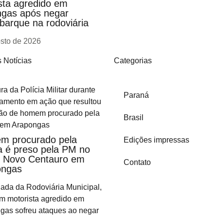
sta agredido em
gas após negar
arque na rodoviária
osto de 2026
 Notícias
Categorias
Paraná
Brasil
m procurado pela
Edições impressas
ça é preso pela PM no
o Novo Centauro em
Contato
ongas