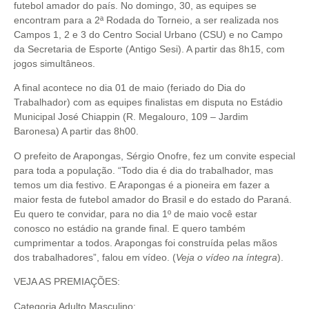
futebol amador do país. No domingo, 30, as equipes se
encontram para a 2ª Rodada do Torneio, a ser realizada nos
Campos 1, 2 e 3 do Centro Social Urbano (CSU) e no Campo
da Secretaria de Esporte (Antigo Sesi). A partir das 8h15, com
jogos simultâneos.
A final acontece no dia 01 de maio (feriado do Dia do
Trabalhador) com as equipes finalistas em disputa no Estádio
Municipal José Chiappin (R. Megalouro, 109 – Jardim
Baronesa) A partir das 8h00.
O prefeito de Arapongas, Sérgio Onofre, fez um convite especial
para toda a população. “Todo dia é dia do trabalhador, mas
temos um dia festivo. E Arapongas é a pioneira em fazer a
maior festa de futebol amador do Brasil e do estado do Paraná.
Eu quero te convidar, para no dia 1º de maio você estar
conosco no estádio na grande final. E quero também
cumprimentar a todos. Arapongas foi construída pelas mãos
dos trabalhadores”, falou em vídeo. (
Veja o vídeo na íntegra
).
VEJA AS PREMIAÇÕES:
Categoria Adulto Masculino: