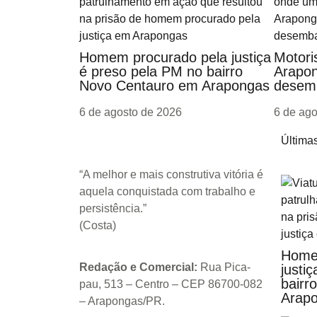
Homem procurado pela justiça
Motori
é preso pela PM no bairro
Arapon
Novo Centauro em Arapongas
desemb
6 de agosto de 2026
6 de ag
Últimas
“A melhor e mais construtiva vitória é
aquela conquistada com trabalho e
persistência.”
(Costa)
Home
Redação e Comercial:
Rua Pica-
justi
bairr
pau, 513 – Centro – CEP 86700-082
Arap
– Arapongas/PR.