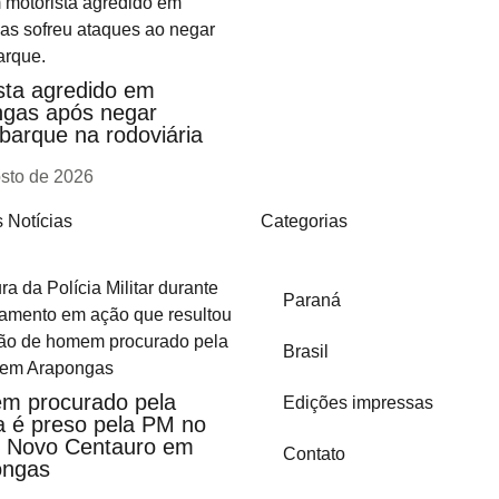
sta agredido em
gas após negar
arque na rodoviária
osto de 2026
 Notícias
Categorias
Paraná
Brasil
m procurado pela
Edições impressas
ça é preso pela PM no
o Novo Centauro em
Contato
ongas