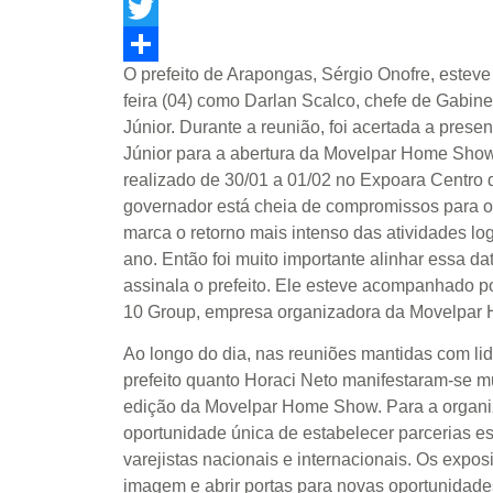
Facebook
Twitter
O prefeito de Arapongas, Sérgio Onofre, estev
Share
feira (04) como Darlan Scalco, chefe de Gabin
Júnior. Durante a reunião, foi acertada a pres
Júnior para a abertura da Movelpar Home Show
realizado de 30/01 a 01/02 no Expoara Centro 
governador está cheia de compromissos para o 
marca o retorno mais intenso das atividades lo
ano. Então foi muito importante alinhar essa da
assinala o prefeito. Ele esteve acompanhado p
10 Group, empresa organizadora da Movelpar
Ao longo do dia, nas reuniões mantidas com lid
prefeito quanto Horaci Neto manifestaram-se m
edição da Movelpar Home Show. Para a organi
oportunidade única de estabelecer parcerias e
varejistas nacionais e internacionais. Os expos
imagem e abrir portas para novas oportunidade