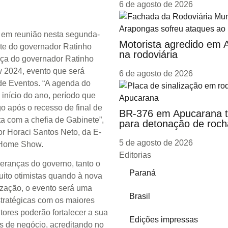
6 de agosto de 2026
e em reunião nesta segunda-
Motorista agredido em
ete do governador Ratinho
na rodoviária
ença do governador Ratinho
 2024, evento que será
6 de agosto de 2026
de Eventos. “A agenda do
início do ano, período que
go após o recesso de final de
BR-376 em Apucarana ter
ta com a chefia de Gabinete”,
para detonação de roch
or Horaci Santos Neto, da E-
5 de agosto de 2026
 Home Show.
Editorias
eranças do governo, tanto o
Paraná
uito otimistas quando à nova
zação, o evento será uma
Brasil
stratégicas com os maiores
itores poderão fortalecer a sua
Edições impressas
s de negócio, acreditando no