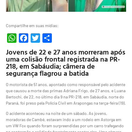
Compartilhe em suas mídias:
WhatsApp
Facebook
Twitter
Share
Jovens de 22 e 27 anos morreram após
uma colisão frontal registrada na PR-
218, em Sabáudia; câmera de
segurança flagrou a batida
O motorista de 51 anos, apontado como responsável pelo acidente
que causou a morte das primas Adriana Frigo, de 27 anos, e Luana
Bertochi, de 22, no último dia 9 na PR-218, em Sabáudia, norte do
Paraná, foi preso pela Polícia Civil em Arapongas na terça-feira (19).
O acidente aconteceu na noite de um sábado. As jovens,
moradoras de Cambé, estavam indo a um rodeio em Astorga em
um VW Fox quando foram surpreendidas por um carro trafegando
na contramão e colidindo frontalmente contra elas. Uma câmera