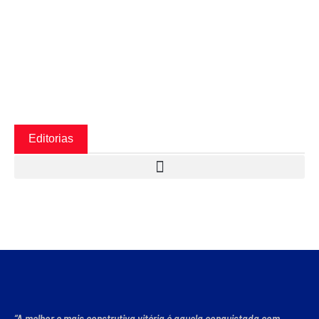
Editorias
“A melhor e mais construtiva vitória é aquela conquistada com