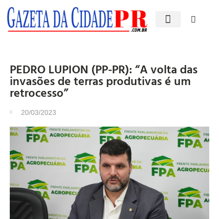
Edições impressas
PEDRO LUPION (PP-PR): “A volta das
invasões de terras produtivas é um
retrocesso”
20/03/2023