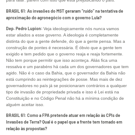
para falar: parem com isso que está prejudicando o país.
BRASIL 61: As invasões do MST geraram “ruído” na tentativa de
aproximação do agronegócio com o governo Lula?
Dep. Pedro Lupion:
Veja ideologicamente nós nunca vamos
estar aliados a esse governo. A ideologia é completamente
distinta do que a gente defende, do que a gente pensa. Mas a
construção de pontes é necessária. É óbvio que a gente tem
exigido e tem pedido que o governo reaja e reaja fortemente.
Não tem porque permitir que isso aconteça. Aliás fica uma
ressalva e um parabéns há cada um dos governadores que tem
agido. Não é o caso da Bahia, que o governador da Bahia não
está cumprindo as reintegrações de posse. Mas mais de dez
governadores no país já se posicionaram contrários a qualquer
tipo de invasão de propriedade privada e isso é Lei está na
Constituição e no Código Penal não há a mínima condição de
alguém aceitar isso.
BRASIL 61: Como a FPA pretende atuar em relação às CPIs de
Invasões de Terra? Qual é o papel que a frente tem tomado em
relação às propostas?