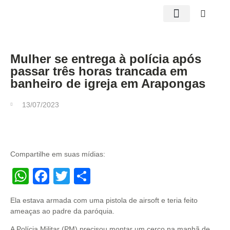
Edições impressas
Mulher se entrega à polícia após
passar três horas trancada em
banheiro de igreja em Arapongas
13/07/2023
Compartilhe em suas mídias:
WhatsApp
Facebook
Twitter
Share
Ela estava armada com uma pistola de airsoft e teria feito
ameaças ao padre da paróquia.
A Polícia Militar (PM) precisou montar um cerco na manhã de