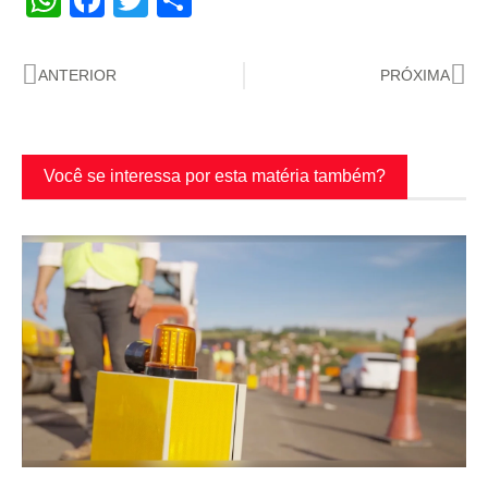
WhatsApp
Facebook
Twitter
Share
ANTERIOR
PRÓXIMA
Você se interessa por esta matéria também?