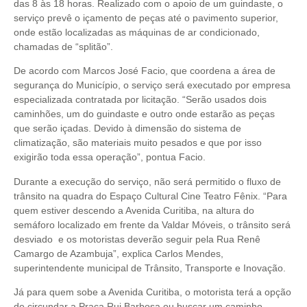
das 8 às 18 horas. Realizado com o apoio de um guindaste, o
serviço prevê o içamento de peças até o pavimento superior,
onde estão localizadas as máquinas de ar condicionado,
chamadas de “splitão”.
De acordo com Marcos José Facio, que coordena a área de
segurança do Município, o serviço será executado por empresa
especializada contratada por licitação. “Serão usados dois
caminhões, um do guindaste e outro onde estarão as peças
que serão içadas. Devido à dimensão do sistema de
climatização, são materiais muito pesados e que por isso
exigirão toda essa operação”, pontua Facio.
Durante a execução do serviço, não será permitido o fluxo de
trânsito na quadra do Espaço Cultural Cine Teatro Fênix. “Para
quem estiver descendo a Avenida Curitiba, na altura do
semáforo localizado em frente da Valdar Móveis, o trânsito será
desviado e os motoristas deverão seguir pela Rua Renê
Camargo de Azambuja”, explica Carlos Mendes,
superintendente municipal de Trânsito, Transporte e Inovação.
Já para quem sobe a Avenida Curitiba, o motorista terá a opção
de circundar a Praça Rui Barbosa ou buscar um caminho