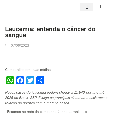
Edições impressas
Leucemia: entenda o câncer do
sangue
07/06/2023
Compartilhe em suas mídias:
WhatsApp
Facebook
Twitter
Share
Novos casos de leucemia podem chegar a 11.540 por ano até
2025 no Brasil. SBP divulga os principais sintomas e esclarece a
relação da doença com a medula óssea
–Estamos no mês da campanha Junho Laranja, de