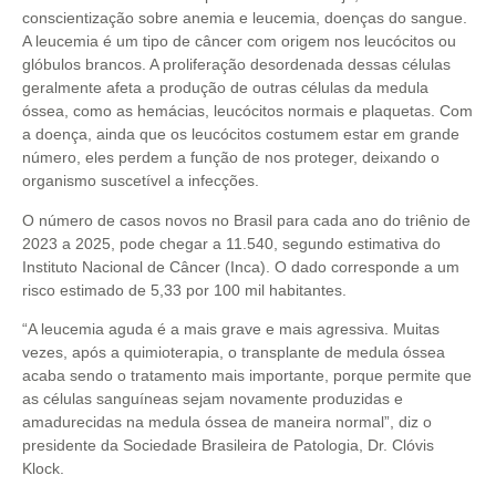
conscientização sobre anemia e leucemia, doenças do sangue.
A leucemia é um tipo de câncer com origem nos leucócitos ou
glóbulos brancos. A proliferação desordenada dessas células
geralmente afeta a produção de outras células da medula
óssea, como as hemácias, leucócitos normais e plaquetas. Com
a doença, ainda que os leucócitos costumem estar em grande
número, eles perdem a função de nos proteger, deixando o
organismo suscetível a infecções.
O número de casos novos no Brasil para cada ano do triênio de
2023 a 2025, pode chegar a 11.540, segundo estimativa do
Instituto Nacional de Câncer (Inca). O dado corresponde a um
risco estimado de 5,33 por 100 mil habitantes.
“A leucemia aguda é a mais grave e mais agressiva. Muitas
vezes, após a quimioterapia, o transplante de medula óssea
acaba sendo o tratamento mais importante, porque permite que
as células sanguíneas sejam novamente produzidas e
amadurecidas na medula óssea de maneira normal”, diz o
presidente da Sociedade Brasileira de Patologia, Dr. Clóvis
Klock.