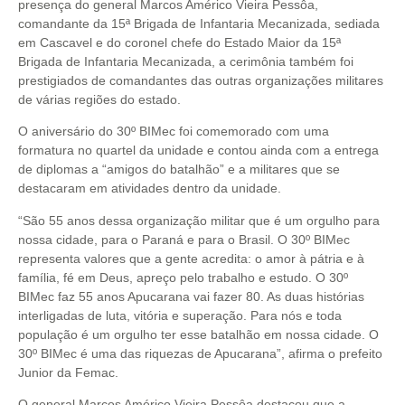
presença do general Marcos Américo Vieira Pessôa,
comandante da 15ª Brigada de Infantaria Mecanizada, sediada
em Cascavel e do coronel chefe do Estado Maior da 15ª
Brigada de Infantaria Mecanizada, a cerimônia também foi
prestigiados de comandantes das outras organizações militares
de várias regiões do estado.
O aniversário do 30º BIMec foi comemorado com uma
formatura no quartel da unidade e contou ainda com a entrega
de diplomas a “amigos do batalhão” e a militares que se
destacaram em atividades dentro da unidade.
“São 55 anos dessa organização militar que é um orgulho para
nossa cidade, para o Paraná e para o Brasil. O 30º BIMec
representa valores que a gente acredita: o amor à pátria e à
família, fé em Deus, apreço pelo trabalho e estudo. O 30º
BIMec faz 55 anos Apucarana vai fazer 80. As duas histórias
interligadas de luta, vitória e superação. Para nós e toda
população é um orgulho ter esse batalhão em nossa cidade. O
30º BIMec é uma das riquezas de Apucarana”, afirma o prefeito
Junior da Femac.
O general Marcos Américo Vieira Pessôa destacou que a