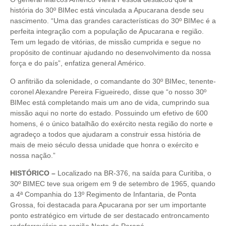
história do 30º BIMec está vinculada a Apucarana desde seu
nascimento. “Uma das grandes características do 30º BIMec é a
perfeita integração com a população de Apucarana e região.
Tem um legado de vitórias, de missão cumprida e segue no
propósito de continuar ajudando no desenvolvimento da nossa
força e do país”, enfatiza general Américo.
O anfitrião da solenidade, o comandante do 30º BIMec, tenente-
coronel Alexandre Pereira Figueiredo, disse que “o nosso 30º
BIMec está completando mais um ano de vida, cumprindo sua
missão aqui no norte do estado. Possuindo um efetivo de 600
homens, é o único batalhão do exército nesta região do norte e
agradeço a todos que ajudaram a construir essa história de
mais de meio século dessa unidade que honra o exército e
nossa nação.”
HISTÓRICO –
Localizado na BR-376, na saída para Curitiba, o
30º BIMEC teve sua origem em 9 de setembro de 1965, quando
a 4ª Companhia do 13º Regimento de Infantaria, de Ponta
Grossa, foi destacada para Apucarana por ser um importante
ponto estratégico em virtude de ser destacado entroncamento
rodoferroviário na região Norte do Paraná.