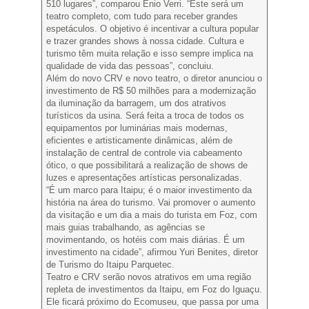
510 lugares”, comparou Enio Verri. “Este será um
teatro completo, com tudo para receber grandes
espetáculos. O objetivo é incentivar a cultura popular
e trazer grandes shows à nossa cidade. Cultura e
turismo têm muita relação e isso sempre implica na
qualidade de vida das pessoas”, concluiu.
Além do novo CRV e novo teatro, o diretor anunciou o
investimento de R$ 50 milhões para a modernização
da iluminação da barragem, um dos atrativos
turísticos da usina. Será feita a troca de todos os
equipamentos por luminárias mais modernas,
eficientes e artisticamente dinâmicas, além de
instalação de central de controle via cabeamento
ótico, o que possibilitará a realização de shows de
luzes e apresentações artísticas personalizadas.
“É um marco para Itaipu; é o maior investimento da
história na área do turismo. Vai promover o aumento
da visitação e um dia a mais do turista em Foz, com
mais guias trabalhando, as agências se
movimentando, os hotéis com mais diárias. É um
investimento na cidade”, afirmou Yuri Benites, diretor
de Turismo do Itaipu Parquetec.
Teatro e CRV serão novos atrativos em uma região
repleta de investimentos da Itaipu, em Foz do Iguaçu.
Ele ficará próximo do Ecomuseu, que passa por uma