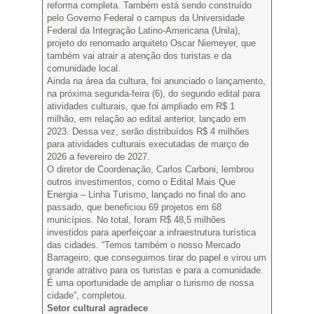
reforma completa. Também está sendo construído
pelo Governo Federal o campus da Universidade
Federal da Integração Latino-Americana (Unila),
projeto do renomado arquiteto Oscar Niemeyer, que
também vai atrair a atenção dos turistas e da
comunidade local.
Ainda na área da cultura, foi anunciado o lançamento,
na próxima segunda-feira (6), do segundo edital para
atividades culturais, que foi ampliado em R$ 1
milhão, em relação ao edital anterior, lançado em
2023. Dessa vez, serão distribuídos R$ 4 milhões
para atividades culturais executadas de março de
2026 a fevereiro de 2027.
O diretor de Coordenação, Carlos Carboni, lembrou
outros investimentos, como o Edital Mais Que
Energia – Linha Turismo, lançado no final do ano
passado, que beneficiou 69 projetos em 68
municípios. No total, foram R$ 48,5 milhões
investidos para aperfeiçoar a infraestrutura turística
das cidades. “Temos também o nosso Mercado
Barrageiro, que conseguimos tirar do papel e virou um
grande atrativo para os turistas e para a comunidade.
É uma oportunidade de ampliar o turismo de nossa
cidade”, completou.
Setor cultural agradece