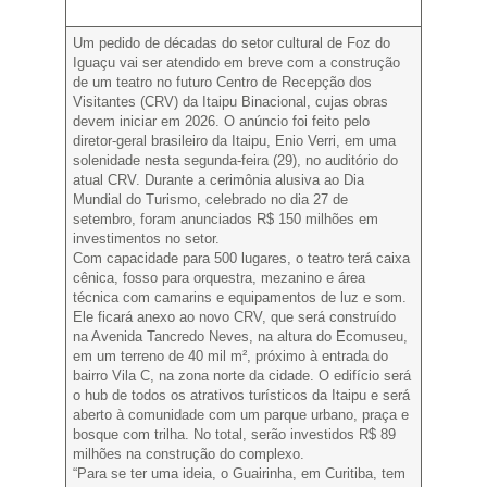
Um pedido de décadas do setor cultural de Foz do
Iguaçu vai ser atendido em breve com a construção
de um teatro no futuro Centro de Recepção dos
Visitantes (CRV) da Itaipu Binacional, cujas obras
devem iniciar em 2026. O anúncio foi feito pelo
diretor-geral brasileiro da Itaipu, Enio Verri, em uma
solenidade nesta segunda-feira (29), no auditório do
atual CRV. Durante a cerimônia alusiva ao Dia
Mundial do Turismo, celebrado no dia 27 de
setembro, foram anunciados R$ 150 milhões em
investimentos no setor.
Com capacidade para 500 lugares, o teatro terá caixa
cênica, fosso para orquestra, mezanino e área
técnica com camarins e equipamentos de luz e som.
Ele ficará anexo ao novo CRV, que será construído
na Avenida Tancredo Neves, na altura do Ecomuseu,
em um terreno de 40 mil m², próximo à entrada do
bairro Vila C, na zona norte da cidade. O edifício será
o hub de todos os atrativos turísticos da Itaipu e será
aberto à comunidade com um parque urbano, praça e
bosque com trilha. No total, serão investidos R$ 89
milhões na construção do complexo.
“Para se ter uma ideia, o Guairinha, em Curitiba, tem