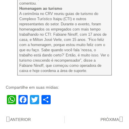
comentou.
Homenagem ao turismo
A cerimônia no CRV reuniu guias de turismo do
Complexo Turístico Itaipu (CTI) e outros
representantes do setor. Durante o evento, foram
homenageados os empregados com mais tempo
trabalhando no CTI: Fabiane Ninoff, com 17 anos de
casa, e Milton José Verle, com 15 anos. “Fico feliz
com a homenagem, porque estou muito feliz com o
que eu faço. Sabe quando você fala ‘nossa, o
trabalho está dando certo?’ Então, é muito isso. Ver o
turismo crescendo é recompensador”, disse a
Fabiane Ninoff, que começou como operadora de
caixa e hoje coordena a área de suporte.
Compartilhe em suas mídias:
WhatsApp
Facebook
Twitter
Share
ANTERIOR
PRÓXIMA