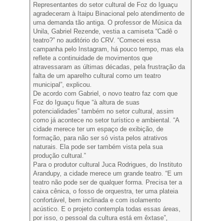
Representantes do setor cultural de Foz do Iguaçu
agradeceram à Itaipu Binacional pelo atendimento de
uma demanda tão antiga. O professor de Música da
Unila, Gabriel Rezende, vestia a camiseta “Cadê o
teatro?” no auditório do CRV. “Comecei essa
campanha pelo Instagram, há pouco tempo, mas ela
reflete a continuidade de movimentos que
atravessaram as últimas décadas, pela frustração da
falta de um aparelho cultural como um teatro
municipal”, explicou.
De acordo com Gabriel, o novo teatro faz com que
Foz do Iguaçu fique “à altura de suas
potencialidades” também no setor cultural, assim
como já acontece no setor turístico e ambiental. “A
cidade merece ter um espaço de exibição, de
formação, para não ser só vista pelos atrativos
naturais. Ela pode ser também vista pela sua
produção cultural.”
Para o produtor cultural Juca Rodrigues, do Instituto
Arandupy, a cidade merece um grande teatro. “E um
teatro não pode ser de qualquer forma. Precisa ter a
caixa cênica, o fosso de orquestra, ter uma plateia
confortável, bem inclinada e com isolamento
acústico. E o projeto contempla todas essas áreas,
por isso, o pessoal da cultura está em êxtase”,