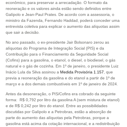
econômico, para preservar a arrecadação. O formato da
reoneração e os valores ainda estão sendo definidos entre
Galípolo e Jean-Paul Prates. De acordo com a assessoria, o
ministro da Fazenda, Fernando Haddad, poderá conceder uma
entrevista coletiva para explicar o aumento das alíquotas assim
que sair a decisão.
No ano passado, o ex-presidente Jair Bolsonaro zerou as
alíquotas do Programa de Integração Social (PIS) e da
Contribuição para o Financiamento da Seguridade Social
(Cofins) para a gasolina, o etanol, o diesel, o biodiesel, o gás
natural e o gás de cozinha. Em 1º de janeiro, o presidente Luiz
Inácio Lula da Silva assinou a
Medida Provisória 1.157
, que
previa a reoneração da gasolina e do etanol a partir de 1º de
março e a dos demais combustíveis em 1º de janeiro de 2024.
Antes da desoneração, o PIS/Cofins era cobrado da seguinte
forma: R$ 0,792 por litro da gasolina A (sem mistura de etanol)
e de R$ 0,242 por litro do etanol. Entre as possibilidades
discutidas por Galípolo e a Petrobras, estão a absorção de
parte do aumento das alíquotas pela Petrobras, porque a
gasolina está acima da cotação internacional, e a redistribuição