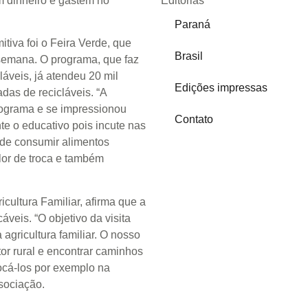
 dinheiro e gastem no
Editorias
Paraná
tiva foi o Feira Verde, que
Brasil
semana. O programa, que faz
cláveis, já atendeu 20 mil
Edições impressas
adas de recicláveis. “A
rograma e se impressionou
Contato
e o educativo pois incute nas
 de consumir alimentos
lor de troca e também
icultura Familiar, afirma que a
áveis. “O objetivo da visita
agricultura familiar. O nosso
tor rural e encontrar caminhos
ocá-los por exemplo na
associação.