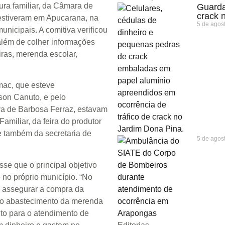
ura familiar, da Câmara de
Guarda
crack 
 estiveram em Apucarana, na
5 de agos
unicipais. A comitiva verificou
além de colher informações
iras, merenda escolar,
emac, que esteve
son Canuto, e pelo
va de Barbosa Ferraz, estavam
amiliar, da feira do produtor
 também da secretaria de
5 de agos
se que o principal objetivo
 no próprio município. “No
e assegurar a compra da
ra o abastecimento da merenda
to para o atendimento de