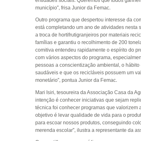
entidades sociais. Queremos que todos ganhem
município”, frisa Junior da Femac.
Outro programa que despertou interesse da comi
está completando um ano de atividades nesta 
a troca de hortifrutigranjeiros por materiais reci
famílias e garantiu o recolhimento de 200 tonel
comitiva entendeu rapidamente o espírito do p
com vários aspectos do programa, especialment
pessoas a conscientização ambiental, o hábito
saudáveis e que os recicláveis possuem um va
monetário”, pontua Junior da Femac.
Mari Isiri, tesoureira da Associação Casa da Agr
intenção é conhecer iniciativas que sejam replic
técnica foi conhecer programas que valorizem a 
objetivo é levar qualidade de vida para o produ
para escoar nossos produtos, conseguindo col
merenda escolar”, ilustra a representante da 