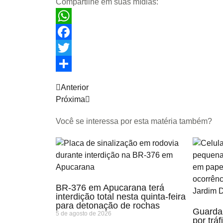
Compartilhe em suas mídias:
WhatsApp
Facebook
Twitter
Share
Anterior
Próxima
Você se interessa por esta matéria também?
BR-376 em Apucarana terá
interdição total nesta quinta-feira
para detonação de rochas
Guarda 
5 de agosto de 2026
por trá