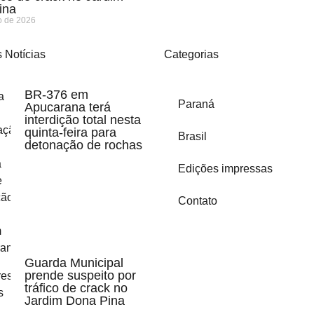
ina
o de 2026
 Notícias
Categorias
BR-376 em
Paraná
Apucarana terá
interdição total nesta
quinta-feira para
Brasil
detonação de rochas
Edições impressas
Contato
Guarda Municipal
prende suspeito por
tráfico de crack no
Jardim Dona Pina