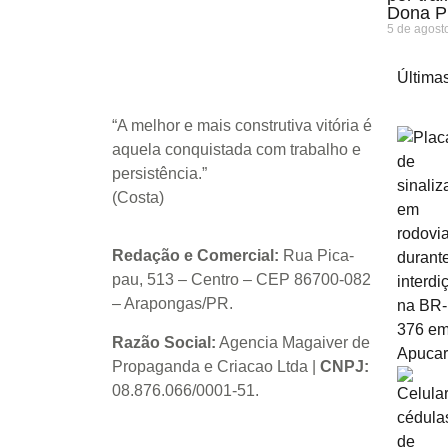
Dona P
5 de agost
Últimas
“A melhor e mais construtiva vitória é
aquela conquistada com trabalho e
persistência.”
(Costa)
Redação e Comercial:
Rua Pica-
pau, 513 – Centro – CEP 86700-082
– Arapongas/PR.
Razão Social:
Agencia Magaiver de
Propaganda e Criacao Ltda
|
CNPJ:
08.876.066/0001-51
.