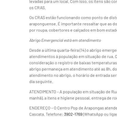
levadas para um local. Com isso, os itens são c
os CRAS.
Os CRAS estão funcionando como ponto de distr
araponguense. É importante ressaltar que as d
por roupa, cobertores e calçados em bom estad
Abrigo Emergencial está em atendimento
Desde a última quarta-feira (14) o abrigo emerg
atendimentos à população em situação de rua. 
consideração o registro de baixas temperaturas
abrigo permaneça em atendimento até as 8h, do 
atendimento no abrigo, o horário de entrada se
dia seguinte.
ATENDIMENTO – A população em situação de Rua t
manhã), a itens e higiene pessoal, entrega de r
ENDEREÇO – O Centro Pop de Arapongas atende 
Cascata. Telefone:
3902-1769
(WhatsApp ou liga