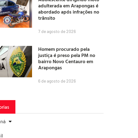
adulterada em Arapongas é
abordado após infrações no
trânsito
7 de agosto de 2026
Homem procurado pela
justiça é preso pela PM no
bairro Novo Centauro em
Arapongas
6 de agosto de 2026
orias
aná
il