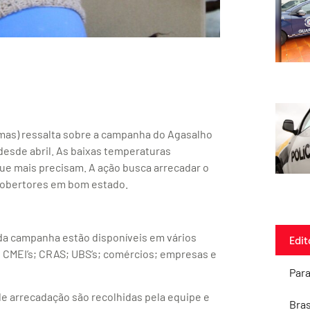
emas) ressalta sobre a campanha do Agasalho
 desde abril. As baixas temperaturas
ue mais precisam. A ação busca arrecadar o
cobertores em bom estado.
da campanha estão disponíveis em vários
Edit
s; CMEI’s; CRAS; UBS’s; comércios; empresas e
Par
e arrecadação são recolhidas pela equipe e
Bras