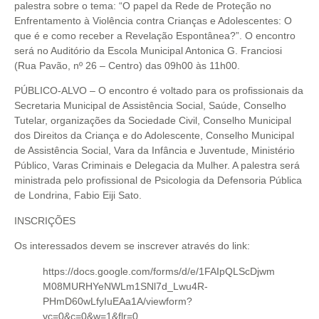
palestra sobre o tema: “O papel da Rede de Proteção no
Enfrentamento à Violência contra Crianças e Adolescentes: O
que é e como receber a Revelação Espontânea?”. O encontro
será no Auditório da Escola Municipal Antonica G. Franciosi
(Rua Pavão, nº 26 – Centro) das 09h00 às 11h00.
PÚBLICO-ALVO – O encontro é voltado para os profissionais da
Secretaria Municipal de Assistência Social, Saúde, Conselho
Tutelar, organizações da Sociedade Civil, Conselho Municipal
dos Direitos da Criança e do Adolescente, Conselho Municipal
de Assistência Social, Vara da Infância e Juventude, Ministério
Público, Varas Criminais e Delegacia da Mulher. A palestra será
ministrada pelo profissional de Psicologia da Defensoria Pública
de Londrina, Fabio Eiji Sato.
INSCRIÇÕES
Os interessados devem se inscrever através do link:
https://docs.google.com/forms/d/e/1FAIpQLScDjwm
M08MURHYeNWLm1SNl7d_Lwu4R-
PHmD60wLfyIuEAa1A/viewform?
vc=0&c=0&w=1&flr=0