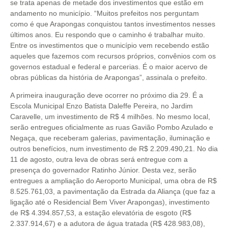
se trata apenas de metade dos investimentos que estão em
andamento no município. “Muitos prefeitos nos perguntam
como é que Arapongas conquistou tantos investimentos nesses
últimos anos. Eu respondo que o caminho é trabalhar muito.
Entre os investimentos que o município vem recebendo estão
aqueles que fazemos com recursos próprios, convênios com os
governos estadual e federal e parcerias. É o maior acervo de
obras públicas da história de Arapongas”, assinala o prefeito.
A primeira inauguração deve ocorrer no próximo dia 29. É a
Escola Municipal Enzo Batista Daleffe Pereira, no Jardim
Caravelle, um investimento de R$ 4 milhões. No mesmo local,
serão entregues oficialmente as ruas Gavião Pombo Azulado e
Negaça, que receberam galerias, pavimentação, iluminação e
outros benefícios, num investimento de R$ 2.209.490,21. No dia
11 de agosto, outra leva de obras será entregue com a
presença do governador Ratinho Júnior. Desta vez, serão
entregues a ampliação do Aeroporto Municipal, uma obra de R$
8.525.761,03, a pavimentação da Estrada da Aliança (que faz a
ligação até o Residencial Bem Viver Arapongas), investimento
de R$ 4.394.857,53, a estação elevatória de esgoto (R$
2.337.914,67) e a adutora de água tratada (R$ 428.983,08),