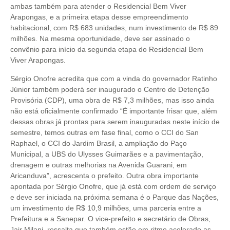
ambas também para atender o Residencial Bem Viver
Arapongas, e a primeira etapa desse empreendimento
habitacional, com R$ 683 unidades, num investimento de R$ 89
milhões. Na mesma oportunidade, deve ser assinado o
convênio para início da segunda etapa do Residencial Bem
Viver Arapongas.
Sérgio Onofre acredita que com a vinda do governador Ratinho
Júnior também poderá ser inaugurado o Centro de Detenção
Provisória (CDP), uma obra de R$ 7,3 milhões, mas isso ainda
não está oficialmente confirmado “É importante frisar que, além
dessas obras já prontas para serem inauguradas neste início de
semestre, temos outras em fase final, como o CCI do San
Raphael, o CCI do Jardim Brasil, a ampliação do Paço
Municipal, a UBS do Ulysses Guimarães e a pavimentação,
drenagem e outras melhorias na Avenida Guarani, em
Aricanduva”, acrescenta o prefeito. Outra obra importante
apontada por Sérgio Onofre, que já está com ordem de serviço
e deve ser iniciada na próxima semana é o Parque das Nações,
um investimento de R$ 10,9 milhões, uma parceria entre a
Prefeitura e a Sanepar. O vice-prefeito e secretário de Obras,
Jair Milani, ressalta que também estão em ritmo acelerado as