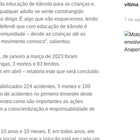
a educação de trânsito para as crianças e,
vítima
qualquer adulto se sente constrangido
 dirigir. É algo que não esquecemos, tendo
7 de ag
efendi que com educação de trânsito é
comunidade – desde as crianças até os
e movimento conosco”, salientou.
 de janeiro a março de 2023 foram
ngas, 3 mortos e 83 feridos.
s em abril – relatório este que será concluído
bilizados 224 acidentes, 5 mortes e 109
 de acidentes no primeiro trimestre deste
nstra como são importantes as ações
m a conscientização e responsabilidade de
10 anos e 10 meses. E em todos anos, ele
ma social, mas que a solução está em cada um