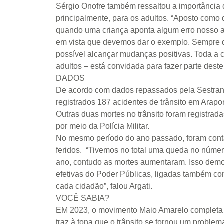
Sérgio Onofre também ressaltou a importância d
principalmente, para os adultos. “Aposto como 
quando uma criança aponta algum erro nosso ao
em vista que devemos dar o exemplo. Sempre d
possível alcançar mudanças positivas. Toda a 
adultos – está convidada para fazer parte dest
DADOS
De acordo com dados repassados pela Sestran,
registrados 187 acidentes de trânsito em Arapo
Outras duas mortes no trânsito foram registrada
por meio da Polícia Militar.
No mesmo período do ano passado, foram conta
feridos. “Tivemos no total uma queda no número
ano, contudo as mortes aumentaram. Isso demo
efetivas do Poder Públicas, ligadas também co
cada cidadão”, falou Argati.
VOCÊ SABIA?
EM 2023, o movimento Maio Amarelo completa 
traz à tona que o trânsito se tornou um proble