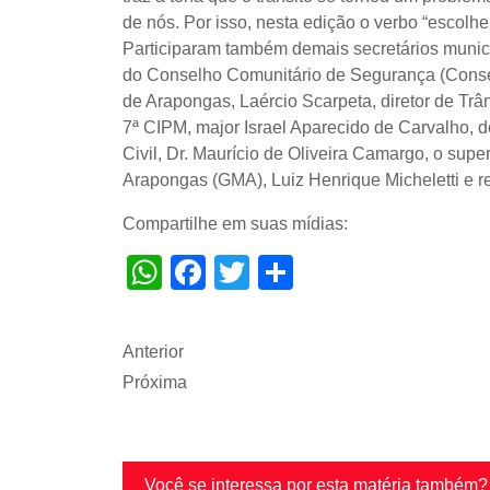
de nós. Por isso, nesta edição o verbo “escolher
Participaram também demais secretários munici
do Conselho Comunitário de Segurança (Conseg
de Arapongas, Laércio Scarpeta, diretor de Tr
7ª CIPM, major Israel Aparecido de Carvalho, 
Civil, Dr. Maurício de Oliveira Camargo, o sup
Arapongas (GMA), Luiz Henrique Micheletti e r
Compartilhe em suas mídias:
WhatsApp
Facebook
Twitter
Share
Anterior
Próxima
Você se interessa por esta matéria também?