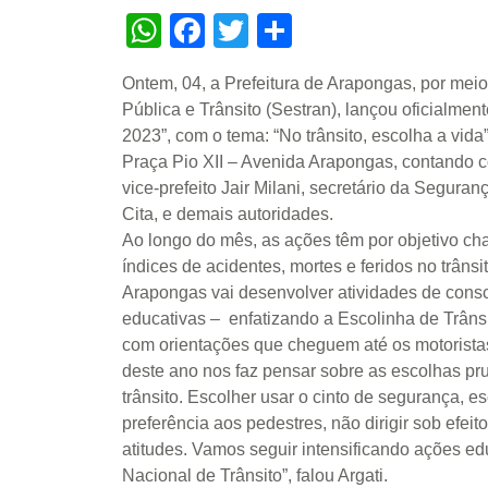
WhatsApp
Facebook
Twitter
Share
Ontem, 04, a Prefeitura de Arapongas, por mei
Pública e Trânsito (Sestran), lançou oficialme
2023”, com o tema: “No trânsito, escolha a vida”
Praça Pio XII – Avenida Arapongas, contando c
vice-prefeito Jair Milani, secretário da Seguranç
Cita, e demais autoridades.
Ao longo do mês, as ações têm por objetivo ch
índices de acidentes, mortes e feridos no trân
Arapongas vai desenvolver atividades de cons
educativas – enfatizando a Escolinha de Trânsi
com orientações que cheguem até os motoristas,
deste ano nos faz pensar sobre as escolhas p
trânsito. Escolher usar o cinto de segurança, es
preferência aos pedestres, não dirigir sob efeit
atitudes. Vamos seguir intensificando ações ed
Nacional de Trânsito”, falou Argati.