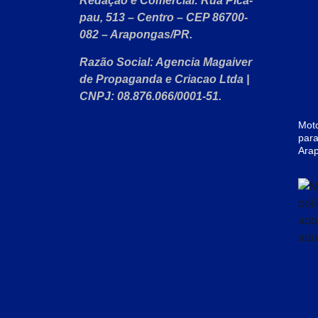
Redação e Comercial:
Rua Pica-
pau, 513 – Centro – CEP 86700-
082 – Arapongas/PR.
Razão Social:
Agencia Magaiver
de Propaganda e Criacao Ltda
|
CNPJ:
08.876.066/0001-51
.
Moto
para
Ara