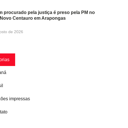
procurado pela justiça é preso pela PM no
o Novo Centauro em Arapongas
osto de 2026
orias
aná
il
ções impressas
tato