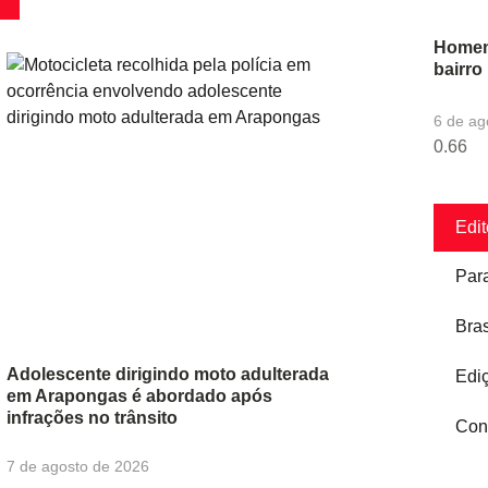
Homem 
bairr
6 de ag
Edit
Par
Bras
Adolescente dirigindo moto adulterada
Edi
em Arapongas é abordado após
infrações no trânsito
Con
7 de agosto de 2026