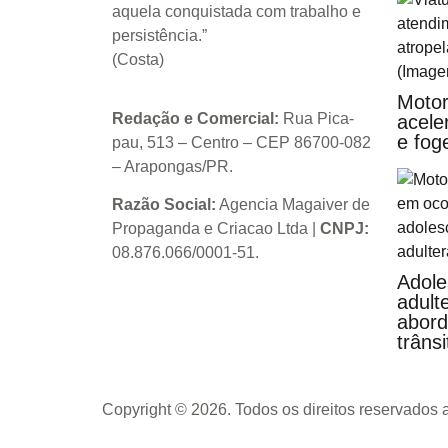
aquela conquistada com trabalho e
persistência.”
(Costa)
Motori
Redação e Comercial:
Rua Pica-
acele
e fog
pau, 513 – Centro – CEP 86700-082
– Arapongas/PR.
Razão Social:
Agencia Magaiver de
Propaganda e Criacao Ltda
|
CNPJ:
08.876.066/0001-51
.
Adole
adult
abord
trânsi
Copyright © 2026. Todos os direitos reservados