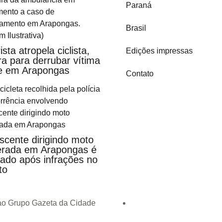
Paraná
Brasil
sta atropela ciclista,
Edições impressas
ra para derrubar vítima
e em Arapongas
Contato
scente dirigindo moto
erada em Arapongas é
ado após infrações no
to
 ao Grupo Gazeta da Cidade