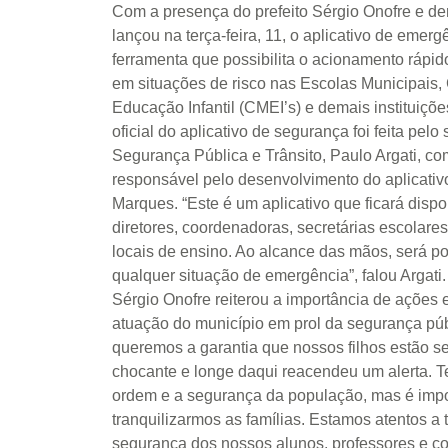
Com a presença do prefeito Sérgio Onofre e d
Share
lançou na terça-feira, 11, o aplicativo de emer
ferramenta que possibilita o acionamento rápi
em situações de risco nas Escolas Municipais,
Educação Infantil (CMEI’s) e demais instituiçõ
oficial do aplicativo de segurança foi feita pelo
Segurança Pública e Trânsito, Paulo Argati, co
responsável pelo desenvolvimento do aplicati
Marques. “Este é um aplicativo que ficará dispo
diretores, coordenadoras, secretárias escolar
locais de ensino. Ao alcance das mãos, será p
qualquer situação de emergência”, falou Argati
Sérgio Onofre reiterou a importância de ações e
atuação do município em prol da segurança púb
queremos a garantia que nossos filhos estão s
chocante e longe daqui reacendeu um alerta. T
ordem e a segurança da população, mas é imp
tranquilizarmos as famílias. Estamos atentos a 
segurança dos nossos alunos, professores e 