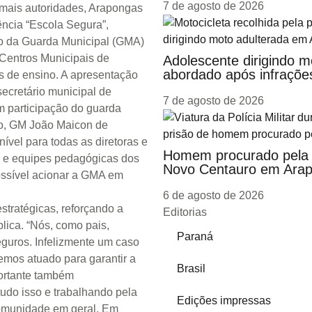
7 de agosto de 2026
emais autoridades, Arapongas
gência “Escola Segura”,
do da Guarda Municipal (GMA)
 Centros Municipais de
Adolescente dirigindo 
abordado após infrações
es de ensino. A apresentação
 secretário municipal de
7 de agosto de 2026
m participação do guarda
vo, GM João Maicon de
nível para todas as diretoras e
Homem procurado pela j
es e equipes pedagógicas dos
Novo Centauro em Ara
ossível acionar a GMA em
.
6 de agosto de 2026
stratégicas, reforçando a
Editorias
lica. “Nós, como pais,
Paraná
eguros. Infelizmente um caso
emos atuado para garantir a
Brasil
ortante também
tudo isso e trabalhando pela
Edições impressas
comunidade em geral. Em