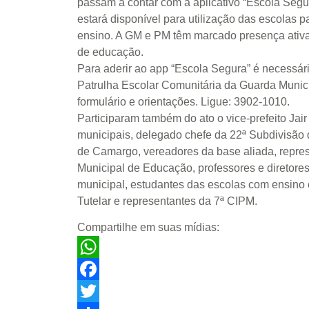
passam a contar com a aplicativo “Escola Segu
estará disponível para utilização das escolas pa
ensino. A GM e PM têm marcado presença ativa 
de educação.
Para aderir ao app “Escola Segura” é necessár
Patrulha Escolar Comunitária da Guarda Munic
formulário e orientações. Ligue: 3902-1010.
Participaram também do ato o vice-prefeito Jair
municipais, delegado chefe da 22ª Subdivisão da
de Camargo, vereadores da base aliada, repres
Municipal de Educação, professores e diretores
municipal, estudantes das escolas com ensino c
Tutelar e representantes da 7ª CIPM.
Compartilhe em suas mídias:
WhatsApp
Facebook