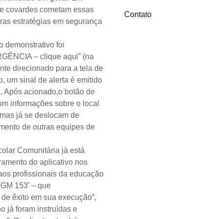
ue covardes cometam essas
Contato
utras estratégias em segurança
.
 demonstrativo foi
RGÊNCIA – clique aqui” (na
nte direcionado para a tela de
um sinal de alerta é emitido
. Após acionado,o botão de
om informações sobre o local
ximas já se deslocam de
namento de outras equipes de
olar Comunitária já está
ramento do aplicativo nos
aos profissionais da educação
‘GM 153’ – que
de êxito em sua execução”,
o já foram instruídas e