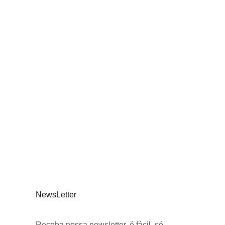
NewsLetter
Receba nossa newsletter, é fácil, só