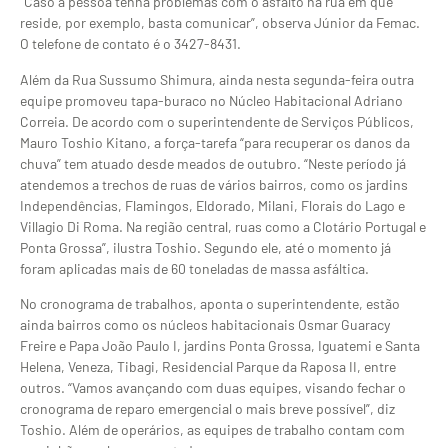
“Caso a pessoa tenha problemas com o asfalto na rua em que
reside, por exemplo, basta comunicar”, observa Júnior da Femac.
O telefone de contato é o 3427-8431.
Além da Rua Sussumo Shimura, ainda nesta segunda-feira outra
equipe promoveu tapa-buraco no Núcleo Habitacional Adriano
Correia. De acordo com o superintendente de Serviços Públicos,
Mauro Toshio Kitano, a força-tarefa “para recuperar os danos da
chuva” tem atuado desde meados de outubro. “Neste período já
atendemos a trechos de ruas de vários bairros, como os jardins
Independências, Flamingos, Eldorado, Milani, Florais do Lago e
Villagio Di Roma. Na região central, ruas como a Clotário Portugal e
Ponta Grossa”, ilustra Toshio. Segundo ele, até o momento já
foram aplicadas mais de 60 toneladas de massa asfáltica.
No cronograma de trabalhos, aponta o superintendente, estão
ainda bairros como os núcleos habitacionais Osmar Guaracy
Freire e Papa João Paulo I, jardins Ponta Grossa, Iguatemi e Santa
Helena, Veneza, Tibagi, Residencial Parque da Raposa II, entre
outros. “Vamos avançando com duas equipes, visando fechar o
cronograma de reparo emergencial o mais breve possível”, diz
Toshio. Além de operários, as equipes de trabalho contam com