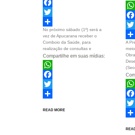
WhatsApp
Facebook
Wha
Twitter
Fac
No próximo sábado (1º) será a
Share
Twit
vez de Apucarana receber o
Comboio da Saúde, para
A Pr
Sha
realização de consultas e
meio
Obra
Compartilhe em suas mídias:
Dese
(Seo
WhatsApp
Comp
Facebook
Wha
Twitter
Fac
Share
READ MORE
Twit
Sha
REA