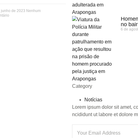
 junho de 2023
Nenhum
tário
Homem 
no bai
6 de agos
Category
Notícias
Lorem ipsum dolor sit amet, c
ncididunt ut labore et dolore