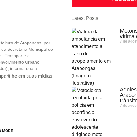
tsApp
Latest Posts
ebook
Motoris
ter
vítima
7 de agos
efeitura de Arapongas, por
re
 da Secretaria Municipal de
s, Transporte e
nvolvimento Urbano
dur), informa que a
artilhe em suas mídias:
Adoles
tsApp
Arapon
trânsit
ebook
7 de agos
ter
re
D MORE