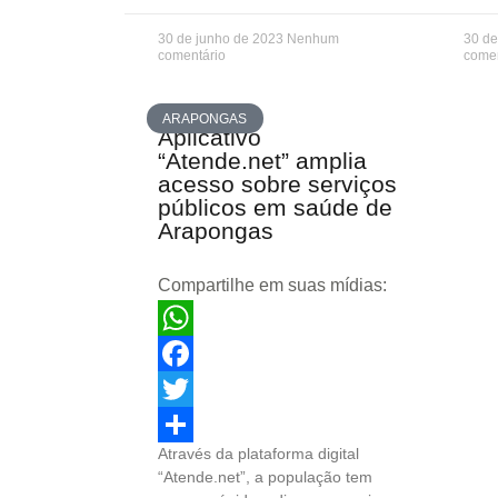
30 de junho de 2023
Nenhum
30 de
comentário
comen
ARAPONGAS
Aplicativo
“Atende.net” amplia
acesso sobre serviços
públicos em saúde de
Arapongas
Compartilhe em suas mídias:
WhatsApp
Facebook
Twitter
Através da plataforma digital
Share
“Atende.net”, a população tem