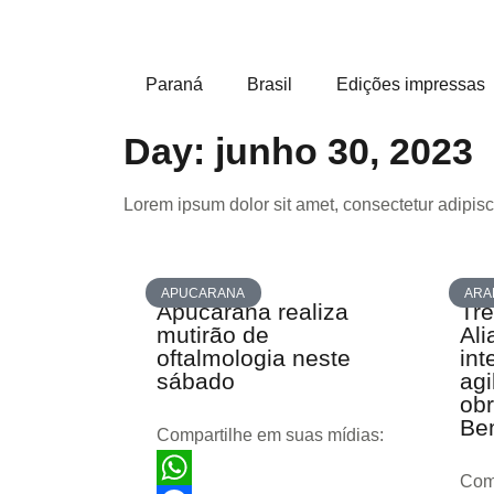
Paraná
Brasil
Edições impressas
Day: junho 30, 2023
Lorem ipsum dolor sit amet, consectetur adipiscin
APUCARANA
ARA
Apucarana realiza
Tre
mutirão de
Ali
oftalmologia neste
int
sábado
agi
obr
Be
Compartilhe em suas mídias:
Comp