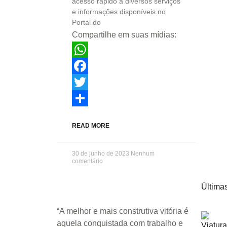
acesso rápido a diversos serviços
e informações disponíveis no
Portal do
Compartilhe em suas mídias:
WhatsApp
Facebook
Twitter
Share
READ MORE
30 de junho de 2023
Nenhum
comentário
Últimas
“A melhor e mais construtiva vitória é
aquela conquistada com trabalho e