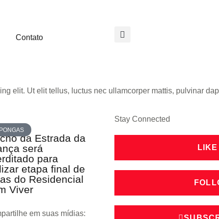
Contato
g elit. Ut elit tellus, luctus nec ullamcorper mattis, pulvinar dap
Stay Connected
PONGAS
cho da Estrada da
ança será
LIKE
erditado para
lizar etapa final de
as do Residencial
FOLL
m Viver
artilhe em suas mídias:
SUBSCR