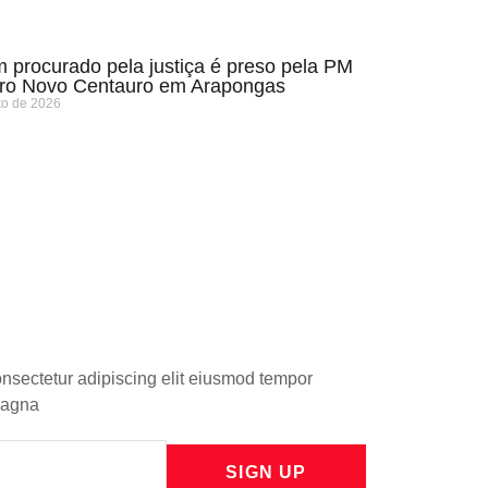
procurado pela justiça é preso pela PM
rro Novo Centauro em Arapongas
to de 2026
onsectetur adipiscing elit eiusmod tempor
 magna
SIGN UP