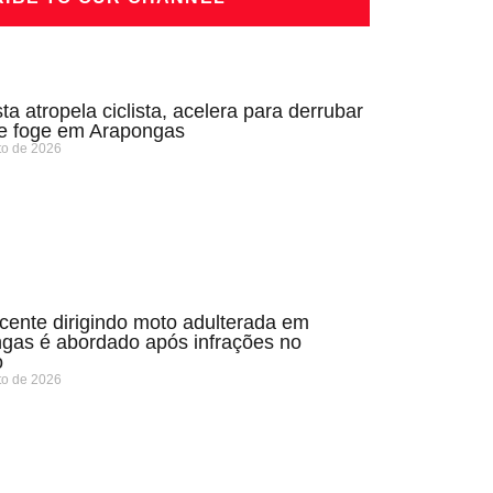
ta atropela ciclista, acelera para derrubar
 e foge em Arapongas
to de 2026
cente dirigindo moto adulterada em
gas é abordado após infrações no
o
to de 2026