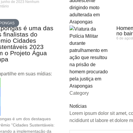
 junho de 2023
Nenhum
tário
PONGAS
apongas é uma das
Homem 
no bai
s finalistas do
6 de agos
êmio Cidades
stentáveis 2023
m o Projeto Água
mpa
artilhe em suas mídias:
tsApp
Category
ebook
Notícias
ter
Lorem ipsum dolor sit amet, c
ongas é um dos destaques
re
ncididunt ut labore et dolore
rêmio “Cidades Sustentáveis:
erando a implementação da