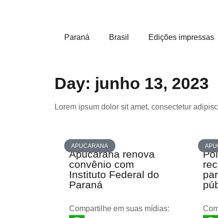
Paraná
Brasil
Edições impressas
Day: junho 13, 2023
Lorem ipsum dolor sit amet, consectetur adipiscin
APUCARANA
APU
Apucarana renova
Pol
convênio com
rec
Instituto Federal do
pa
Paraná
púb
Compartilhe em suas mídias:
Comp