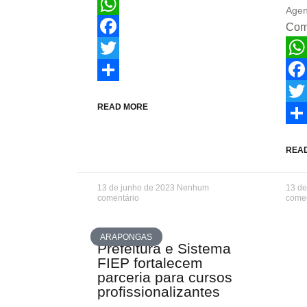
Agen
WhatsApp
Comp
Facebook
Wha
Twitter
Fac
Share
READ MORE
Twit
Sha
REA
13 de junho de 2023
Nenhum
13 de
comentário
comen
ARAPONGAS
Prefeitura e Sistema
FIEP fortalecem
parceria para cursos
profissionalizantes