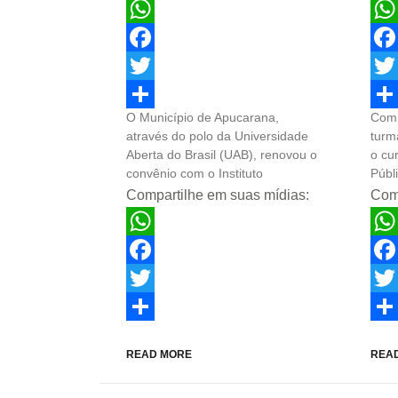
WhatsApp
Wha
Facebook
Fac
Twitter
Twit
O Município de Apucarana,
Com 
Share
Sha
através do polo da Universidade
turm
Aberta do Brasil (UAB), renovou o
o cu
convênio com o Instituto
Públ
Compartilhe em suas mídias:
Comp
WhatsApp
Wha
Facebook
Fac
Twitter
Twit
Share
Sha
READ MORE
REA