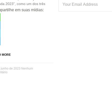
da 2023”, como um dos três
artilhe em suas mídias:
tsApp
ebook
ter
re
D MORE
 junho de 2023
Nenhum
tário