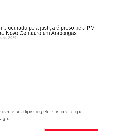
procurado pela justiça é preso pela PM
rro Novo Centauro em Arapongas
to de 2026
onsectetur adipiscing elit eiusmod tempor
 magna