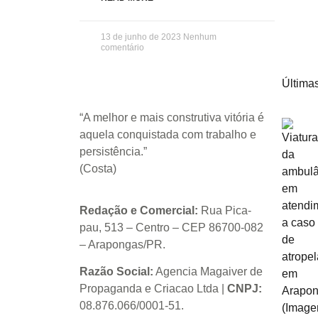
13 de junho de 2023
Nenhum
comentário
Últimas
“A melhor e mais construtiva vitória é
aquela conquistada com trabalho e
persistência.”
(Costa)
Redação e Comercial:
Rua Pica-
pau, 513 – Centro – CEP 86700-082
– Arapongas/PR.
Razão Social:
Agencia Magaiver de
Propaganda e Criacao Ltda
|
CNPJ:
08.876.066/0001-51
.