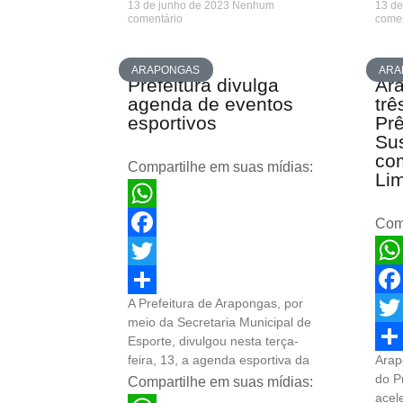
13 de junho de 2023
Nenhum
13 de
comentário
comen
ARAPONGAS
ARA
Prefeitura divulga
Ar
agenda de eventos
trê
esportivos
Pr
Su
co
Compartilhe em suas mídias:
Li
WhatsApp
Comp
Facebook
Wha
Twitter
A Prefeitura de Arapongas, por
Fac
Share
meio da Secretaria Municipal de
Twit
Esporte, divulgou nesta terça-
feira, 13, a agenda esportiva da
Arap
Sha
do P
Compartilhe em suas mídias:
acel