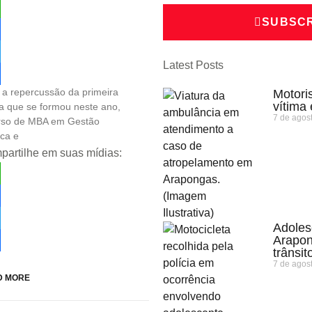
SUBSCR
tsApp
ebook
Latest Posts
ter
a repercussão da primeira
Motoris
re
vítima
a que se formou neste ano,
7 de agos
rso de MBA em Gestão
ica e
artilhe em suas mídias:
tsApp
ebook
Adoles
Arapon
ter
trânsit
re
7 de agos
D MORE