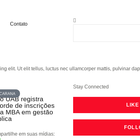
Contato
g elit. Ut elit tellus, luctus nec ullamcorper mattis, pulvinar dap
Stay Connected
CARANA
o UAB registra
orde de inscrições
LIKE
ra MBA em gestão
lica
FOLL
artilhe em suas mídias: