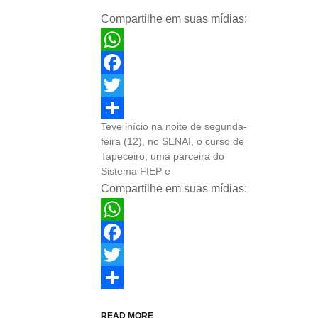
Compartilhe em suas mídias:
WhatsApp
Facebook
Twitter
Teve início na noite de segunda-
Share
feira (12), no SENAI, o curso de
Tapeceiro, uma parceira do
Sistema FIEP e
Compartilhe em suas mídias:
WhatsApp
Facebook
Twitter
Share
READ MORE