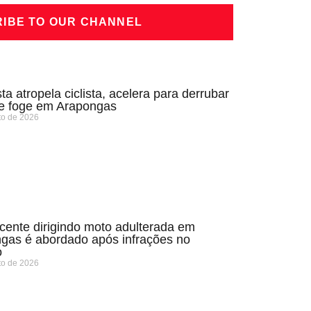
IBE TO OUR CHANNEL
ta atropela ciclista, acelera para derrubar
 e foge em Arapongas
to de 2026
cente dirigindo moto adulterada em
gas é abordado após infrações no
o
to de 2026