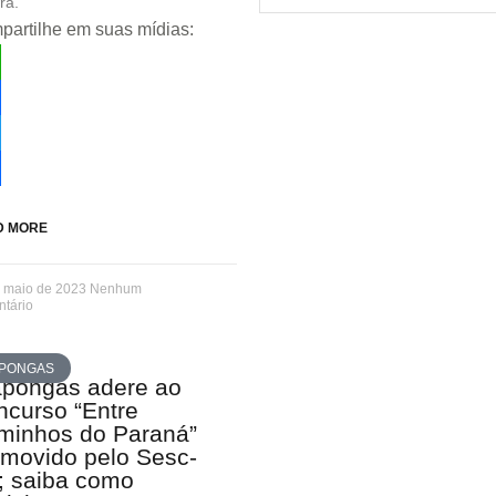
ra.
artilhe em suas mídias:
tsApp
ebook
ter
re
D MORE
e maio de 2023
Nenhum
tário
PONGAS
apongas adere ao
ncurso “Entre
minhos do Paraná”
omovido pelo Sesc-
; saiba como