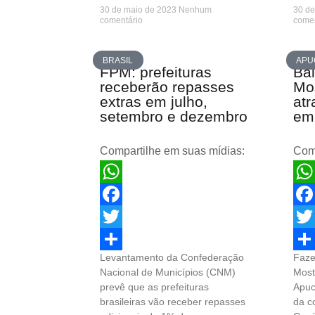
30 de maio de 2023
Nenhum
30 d
comentário
comen
BRASIL
APU
FPM: prefeituras
Bal
receberão repasses
Mo
extras em julho,
atr
setembro e dezembro
em
Compartilhe em suas mídias:
Comp
WhatsApp
Wha
Facebook
Fac
Twitter
Twit
Levantamento da Confederação
Faze
Share
Sha
Nacional de Municípios (CNM)
Most
prevê que as prefeituras
Apuc
brasileiras vão receber repasses
da c