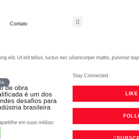
Contato
g elit. Ut elit tellus, luctus nec ullamcorper mattis, pulvinar dap
Stay Connected
SIL
o de obra
lificada é um dos
LIKE
ndes desafios para
ndústria brasileira
FOLL
artilhe em suas mídias:
SUBSCR