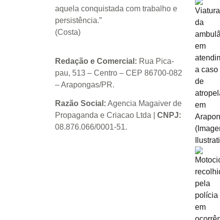
aquela conquistada com trabalho e
persistência.”
(Costa)
Redação e Comercial:
Rua Pica-
pau, 513 – Centro – CEP 86700-082
– Arapongas/PR.
Razão Social:
Agencia Magaiver de
Propaganda e Criacao Ltda
|
CNPJ:
08.876.066/0001-51
.