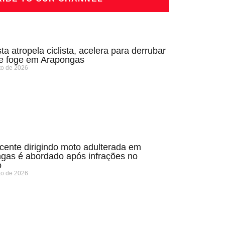
ta atropela ciclista, acelera para derrubar
 e foge em Arapongas
to de 2026
cente dirigindo moto adulterada em
gas é abordado após infrações no
o
to de 2026