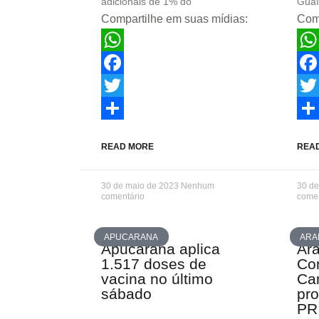
adicionais de 1% do
Guaí
Compartilhe em suas mídias:
Comp
WhatsApp
Wha
Facebook
Fac
Twitter
Twit
Share
Sha
READ MORE
REA
30 de maio de 2023
Nenhum
30 d
comentário
comen
APUCARANA
ARA
Apucarana aplica
Ar
1.517 doses de
Co
vacina no último
Ca
sábado
pr
PR