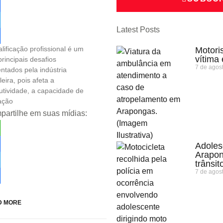
tsApp
ebook
Latest Posts
ter
alificação profissional é um
Motoris
re
vítima
principais desafios
7 de agos
entados pela indústria
leira, pois afeta a
utividade, a capacidade de
ação
artilhe em suas mídias:
tsApp
Adoles
Arapon
ebook
trânsit
7 de agos
ter
re
D MORE