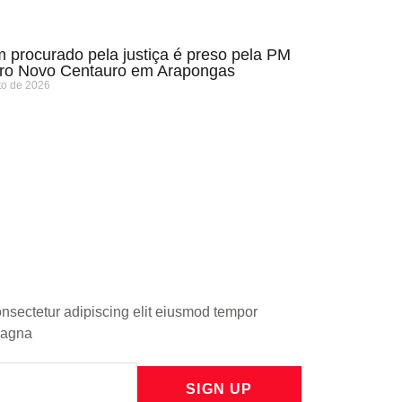
procurado pela justiça é preso pela PM
rro Novo Centauro em Arapongas
to de 2026
onsectetur adipiscing elit eiusmod tempor
 magna
SIGN UP