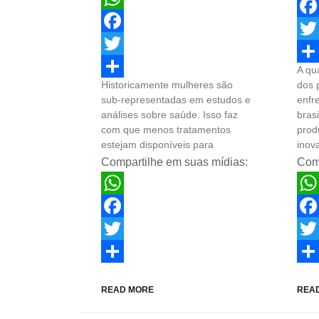
Wha
WhatsApp
Fac
Facebook
Twit
Twitter
A qu
Sha
Historicamente mulheres são
dos 
Share
sub-representadas em estudos e
enfr
análises sobre saúde. Isso faz
brasi
com que menos tratamentos
prod
estejam disponíveis para
inov
Compartilhe em suas mídias:
Comp
WhatsApp
Wha
Facebook
Fac
Twitter
Twit
Share
Sha
READ MORE
REA