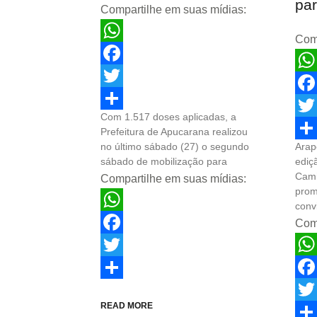
par
Compartilhe em suas mídias:
Comp
WhatsApp
Facebook
Wha
Twitter
Fac
Com 1.517 doses aplicadas, a
Share
Twit
Prefeitura de Apucarana realizou
no último sábado (27) o segundo
Arap
Sha
sábado de mobilização para
ediç
Cami
Compartilhe em suas mídias:
prom
conv
WhatsApp
Comp
Facebook
Wha
Twitter
Fac
Share
READ MORE
Twit