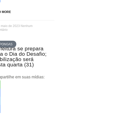
re
D MORE
e maio de 2023
Nenhum
tário
PONGAS
feitura se prepara
a o Dia do Desafio;
ilização será
ta quarta (31)
artilhe em suas mídias:
tsApp
ebook
ter