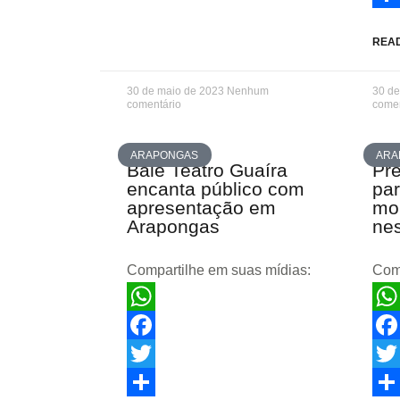
Sha
REA
30 de maio de 2023
Nenhum
30 d
comentário
comen
ARAPONGAS
ARA
Balé Teatro Guaíra
Pre
encanta público com
par
apresentação em
mob
Arapongas
nes
Compartilhe em suas mídias:
Comp
WhatsApp
Wha
Facebook
Fac
Twitter
Twit