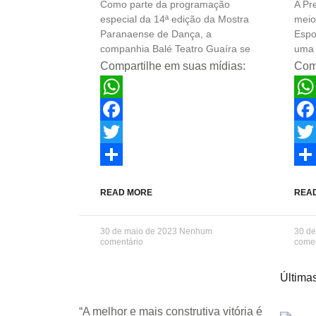
Como parte da programação
A Pr
Share
Sha
especial da 14ª edição da Mostra
meio
Paranaense de Dança, a
Espo
companhia Balé Teatro Guaíra se
uma 
Compartilhe em suas mídias:
Comp
WhatsApp
Wha
Facebook
Fac
Twitter
Twit
Share
Sha
READ MORE
REA
30 de maio de 2023
Nenhum
30 d
comentário
comen
Últimas
“A melhor e mais construtiva vitória é