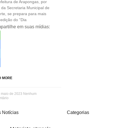
efeitura de Arapongas, por
re
 da Secretaria Municipal de
rte, se prepara para mais
edição do “Dia
artilhe em suas mídias:
tsApp
ebook
ter
re
D MORE
e maio de 2023
Nenhum
tário
 Notícias
Categorias