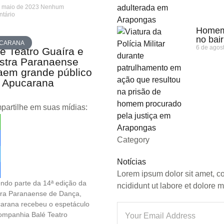
e maio de 2023
Nenhum
tário
Homem 
no bai
CARANA
6 de agos
é Teatro Guaíra e
stra Paranaense
aem grande público
 Apucarana
artilhe em suas mídias:
tsApp
Category
ebook
Notícias
ter
Lorem ipsum dolor sit amet, c
ndo parte da 14ª edição da
re
ncididunt ut labore et dolore
ra Paranaense de Dança,
arana recebeu o espetáculo
ompanhia Balé Teatro