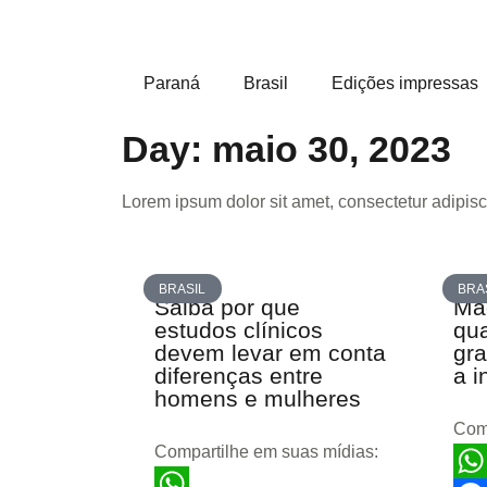
Paraná
Brasil
Edições impressas
Day: maio 30, 2023
Lorem ipsum dolor sit amet, consectetur adipiscin
BRASIL
BRA
Saiba por que
Mã
estudos clínicos
qua
devem levar em conta
gra
diferenças entre
a i
homens e mulheres
Comp
Compartilhe em suas mídias: