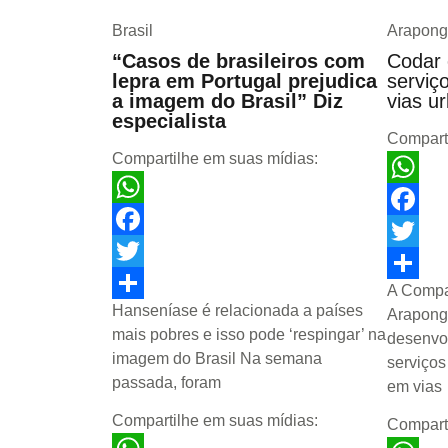
Brasil
Arapong
“Casos de brasileiros com
Codar 
lepra em Portugal prejudica
serviç
a imagem do Brasil” Diz
vias u
especialista
Compart
Compartilhe em suas mídias:
WhatsA
WhatsApp
Facebo
Facebook
Twitter
Twitter
A Compa
Share
Hanseníase é relacionada a países
Share
Arapong
mais pobres e isso pode ‘respingar’ na
desenvo
imagem do Brasil Na semana
serviços
passada, foram
em vias
Compartilhe em suas mídias:
Compart