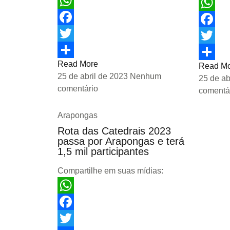
WhatsApp
WhatsA
Facebook
Facebo
Twitter
Twitter
Read More
Share
Read M
Share
25 de abril de 2023
Nenhum
25 de ab
comentário
comentá
Arapongas
Rota das Catedrais 2023
passa por Arapongas e terá
1,5 mil participantes
Compartilhe em suas mídias:
WhatsApp
Facebook