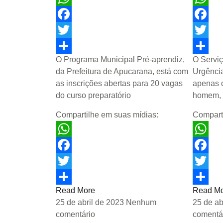
WhatsApp
WhatsA
Facebook
Facebo
Twitter
Twitter
O Programa Municipal Pré-aprendiz,
O Servi
Share
Share
da Prefeitura de Apucarana, está com
Urgência
as inscrições abertas para 20 vagas
apenas c
do curso preparatório
homem,
Compartilhe em suas mídias:
Compart
WhatsApp
WhatsA
Facebook
Facebo
Twitter
Twitter
Read More
Read M
Share
Share
25 de abril de 2023
Nenhum
25 de ab
comentário
comentá