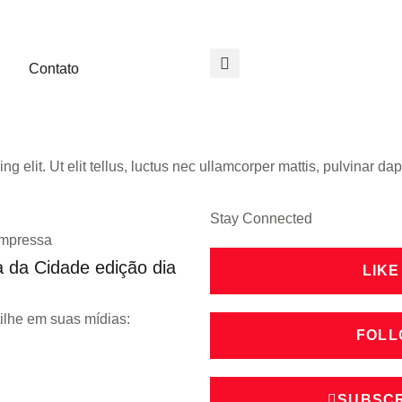
Contato
g elit. Ut elit tellus, luctus nec ullamcorper mattis, pulvinar dap
Stay Connected
Impressa
 da Cidade edição dia
LIKE
ilhe em suas mídias:
FOLL
pp
SUBSCR
ok