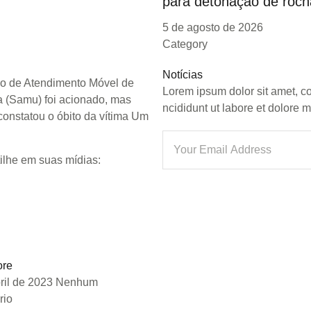
para detonação de roch
pp
5 de agosto de 2026
ok
Category
Notícias
ço de Atendimento Móvel de
Lorem ipsum dolor sit amet, c
 (Samu) foi acionado, mas
ncididunt ut labore et dolore
onstatou o óbito da vítima Um
ilhe em suas mídias:
pp
ok
ore
ril de 2023
Nenhum
rio