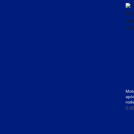
Moto
apó
rodo