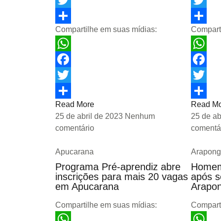
Twitter
Twitter
Compartilhe em suas mídias:
Compart
Share
Share
WhatsApp
WhatsA
Facebook
Facebo
Twitter
Twitter
Read More
Read M
Share
Share
25 de abril de 2023
Nenhum
25 de ab
comentário
comentá
Apucarana
Arapong
Programa Pré-aprendiz abre
Homem
inscrições para mais 20 vagas
após s
em Apucarana
Arapo
Compartilhe em suas mídias:
Compart