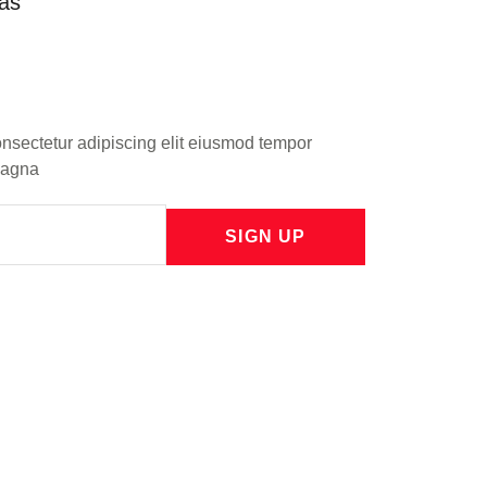
as
onsectetur adipiscing elit eiusmod tempor
 magna
SIGN UP