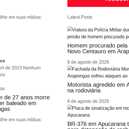
ilhe em suas mídias:
Latest Posts
pp
ok
Homem procurado pela j
Novo Centauro em Ara
ore
6 de agosto de 2026
ril de 2023
Nenhum
rio
Motorista agredido em
as
na rodoviária
 de 27 anos morre
6 de agosto de 2026
er baleado em
ngas
ilhe em suas mídias:
BR-376 em Apucarana ter