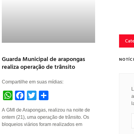
Cat
Guarda Municipal de arapongas
NOTÍC
realiza operação de trânsito
Compartilhe em suas mídias:
L
WhatsApp
Facebook
Twitter
Share
a
l
A GMl de Arapongas, realizou na noite de
ontem (21), uma operação de trânsito. Os
bloqueios viários foram realizados em